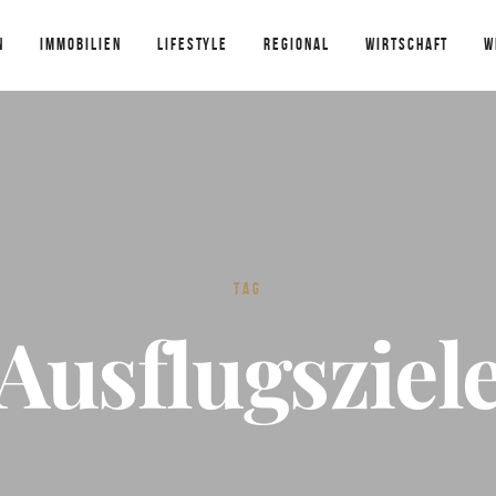
N
IMMOBILIEN
LIFESTYLE
REGIONAL
WIRTSCHAFT
W
TAG
Ausflugsziel