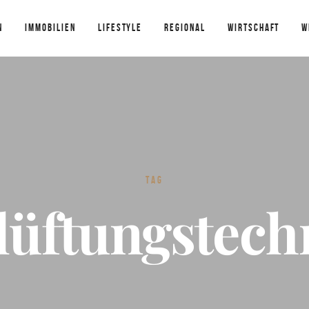
N
IMMOBILIEN
LIFESTYLE
REGIONAL
WIRTSCHAFT
W
TAG
lüftungstech