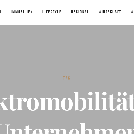
N
IMMOBILIEN
LIFESTYLE
REGIONAL
WIRTSCHAFT
W
TAG
ktromobilität
Unternehme