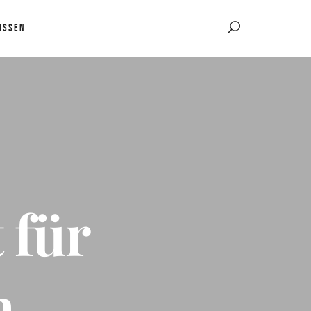
ISSEN
 für
n