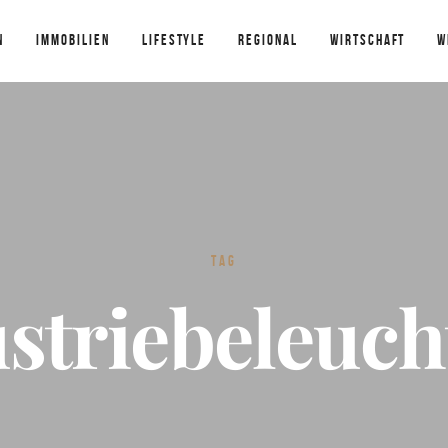
N
IMMOBILIEN
LIFESTYLE
REGIONAL
WIRTSCHAFT
W
TAG
striebeleuc