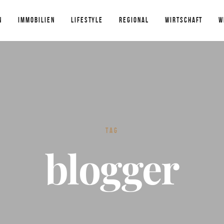
N
IMMOBILIEN
LIFESTYLE
REGIONAL
WIRTSCHAFT
W
TAG
blogger