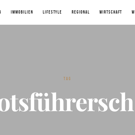
N
IMMOBILIEN
LIFESTYLE
REGIONAL
WIRTSCHAFT
W
TAG
otsführersch