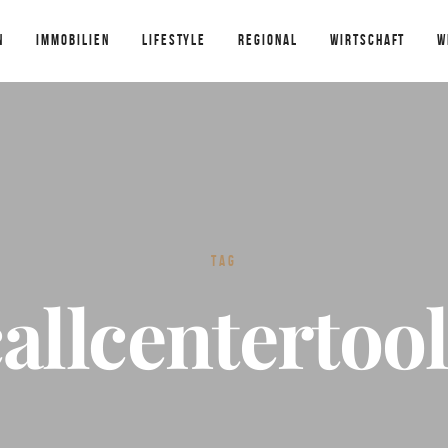
N
IMMOBILIEN
LIFESTYLE
REGIONAL
WIRTSCHAFT
W
TAG
allcentertoo