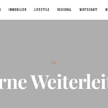
N
IMMOBILIEN
LIFESTYLE
REGIONAL
WIRTSCHAFT
W
TAG
rne Weiterle