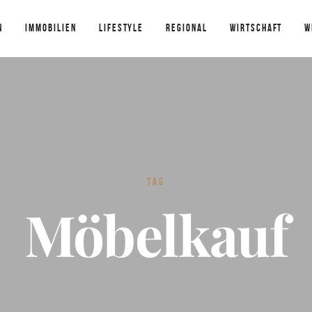
N
IMMOBILIEN
LIFESTYLE
REGIONAL
WIRTSCHAFT
W
TAG
Möbelkauf