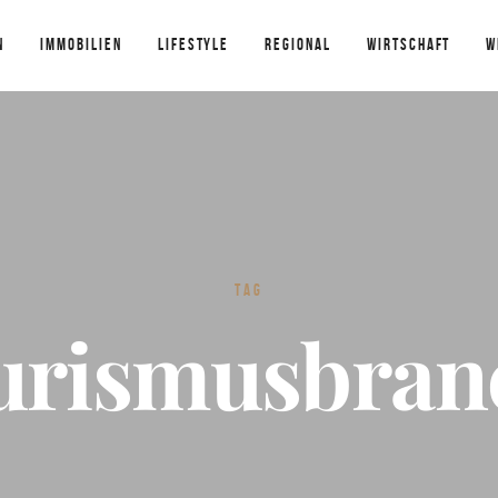
N
IMMOBILIEN
LIFESTYLE
REGIONAL
WIRTSCHAFT
W
TAG
urismusbran