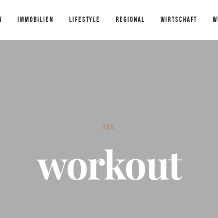
N
IMMOBILIEN
LIFESTYLE
REGIONAL
WIRTSCHAFT
W
TAG
workout