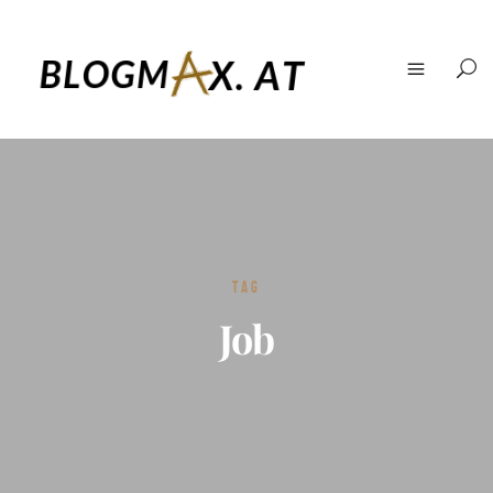
TAG
Job